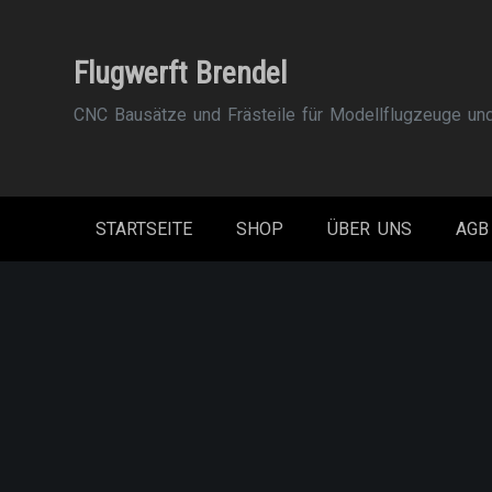
Zum
Inhalt
Flugwerft Brendel
springen
CNC Bausätze und Frästeile für Modellflugzeuge un
STARTSEITE
SHOP
ÜBER UNS
AGB