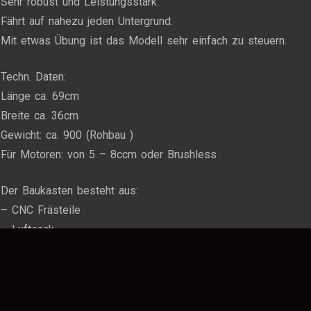
Sehr robust und Leistungsstark.
Fährt auf nahezu jeden Untergrund.
Mit etwas Übung ist das Modell sehr einfach zu steuern.
Techn. Daten:
Länge ca. 69cm
Breite ca. 36cm
Gewicht: ca. 900 (Rohbau )
Für Motoren: von 5 – 8ccm oder Brushless
Der Baukasten besteht aus:
– CNC Frästeile
– Luftsack
– Seitenruderverbindung
– Schnur
– Planunterlagen und Bauanleitung