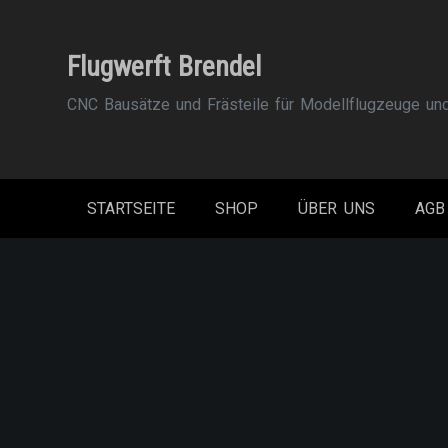
Zum
Inhalt
Flugwerft Brendel
springen
CNC Bausätze und Frästeile für Modellflugzeuge un
STARTSEITE
SHOP
ÜBER UNS
AGB