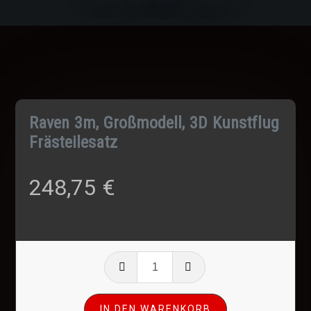
Raven 3m, Großmodell, 3D Kunstflug
Frästeilesatz
248,75
€
Raven
3m,
Großmodell,
IN DEN WARENKORB