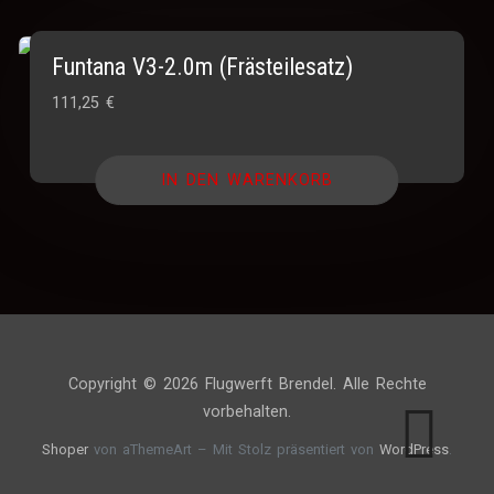
Funtana V3-2.0m (Frästeilesatz)
111,25
€
IN DEN WARENKORB
Copyright © 2026 Flugwerft Brendel. Alle Rechte
vorbehalten.
Shoper
von aThemeArt – Mit Stolz präsentiert von
WordPress
.