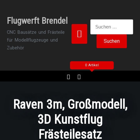
Zum
Inhalt
Flugwerft Brendel
springen
Suchen
nach:
CNC Bausätze und Frästeile
für Modellflugzeuge und
Zubehör
0 Artikel
Raven 3m, Großmodell,
3D Kunstflug
Frästeilesatz