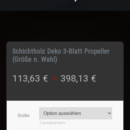
Schichtholz Deko 3-Blatt Propeller
(Größe n. Wahl)
Preissp
113,63
€
–
398,13
€
113,63 
bis
Größe
Zurücksetzen
398,13 