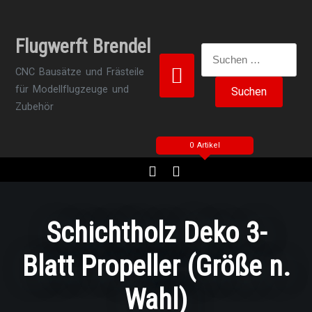
Zum
Inhalt
Flugwerft Brendel
springen
Suchen
nach:
CNC Bausätze und Frästeile
für Modellflugzeuge und
Zubehör
0 Artikel
Schichtholz Deko 3-
Blatt Propeller (Größe n.
Wahl)