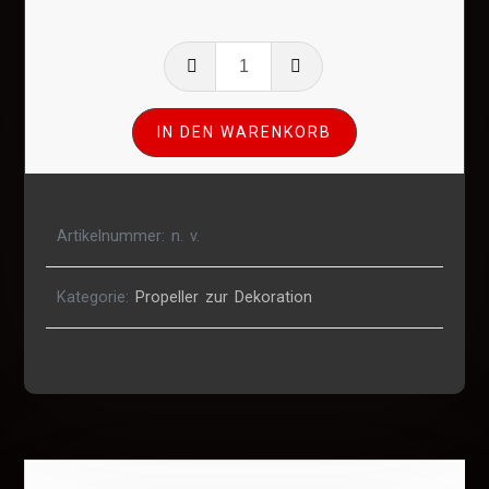
Schichtholz
Deko
3-
IN DEN WARENKORB
Blatt
Propeller
(Größe
n.
Artikelnummer:
n. v.
Wahl)
Menge
Kategorie:
Propeller zur Dekoration