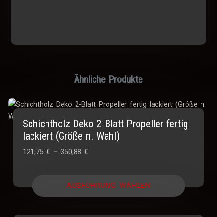
Ähnliche Produkte
Schichtholz Deko 2-Blatt Propeller fertig
lackiert (Größe n. Wahl)
Preisspanne:
121,75
€
–
350,88
€
121,75 €
bis
AUSFÜHRUNG WÄHLEN
350,88 €