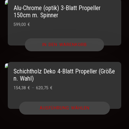
Alu-Chrome (optik) 3-Blatt Propeller
150cm m. Spinner
599,00
€
IN DEN WARENKORB
Schichtholz Deko 4-Blatt Propeller (Größe
n. Wahl)
Preisspanne:
154,38
€
–
620,75
€
154,38 €
bis
AUSFÜHRUNG WÄHLEN
620,75 €