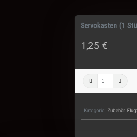
Servokasten (1 St
1,25
€
Servokaste
(1
Stück)
Menge
Kategorie:
Zubehör Flu