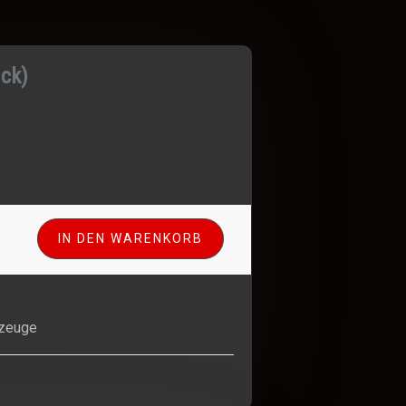
ück)
n
IN DEN WARENKORB
gzeuge