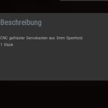
Beschreibung
CNC gefräster Servokasten aus 3mm Sperrholz
1 Stück
Ähnliche Produkte