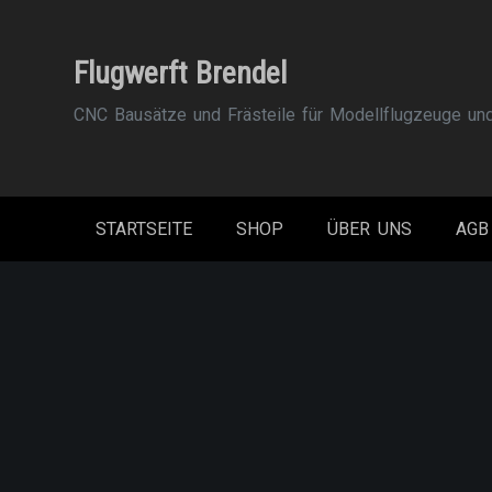
Zum
Inhalt
Flugwerft Brendel
springen
CNC Bausätze und Frästeile für Modellflugzeuge un
STARTSEITE
SHOP
ÜBER UNS
AGB