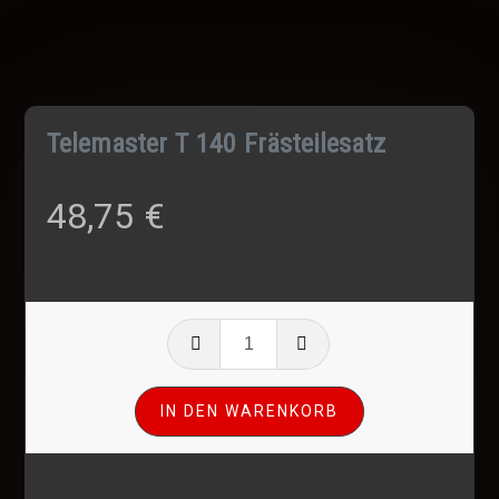
Telemaster T 140 Frästeilesatz
48,75
€
Telemaster
T
140
IN DEN WARENKORB
Frästeilesatz
Menge