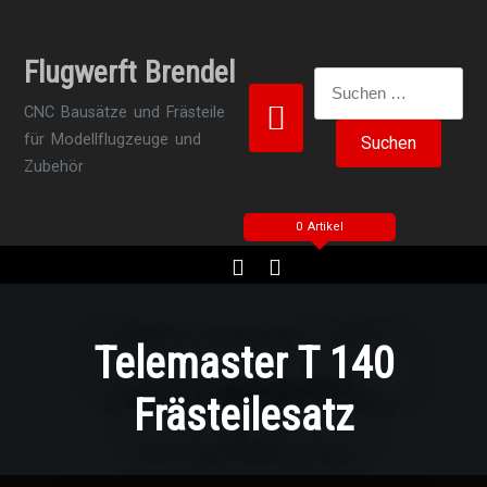
Zum
Inhalt
Flugwerft Brendel
springen
Suchen
nach:
CNC Bausätze und Frästeile
für Modellflugzeuge und
Zubehör
0 Artikel
Telemaster T 140
Frästeilesatz