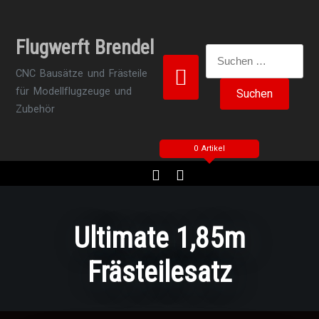
Zum
Inhalt
Flugwerft Brendel
springen
Suchen
nach:
CNC Bausätze und Frästeile
für Modellflugzeuge und
Zubehör
0 Artikel
Ultimate 1,85m
Frästeilesatz